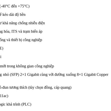
 (-40°C đến +75°C)
ể kéo dài độ bền
ư khả năng chống nhiễu điện
g hóa, ITS và trạm biến áp
ống và thiết bị công nghiệp
E)
i
 mới trong không gian công nghiệp
ng nhỏ (SFP) 2×1 Gigabit cùng với đường xuống 8×1 Gigabit Copper
-đun tương thích (tùy chọn đồng, cáp quang)
11ac)
gic khả trình (PLC)