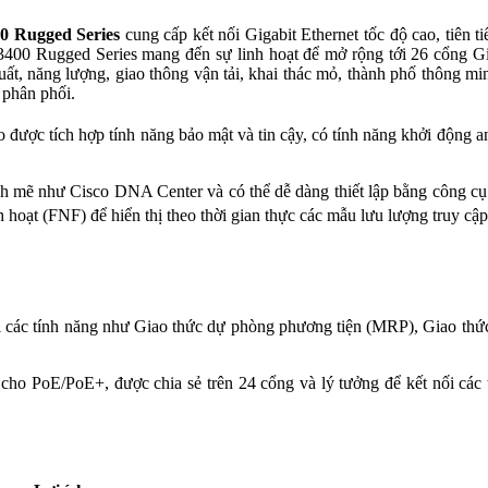
00 Rugged Series
cung cấp kết nối Gigabit Ethernet tốc độ cao, tiên 
3400 Rugged Series mang đến sự linh hoạt để mở rộng tới 26 cổng Gi
ất, năng lượng, giao thông vận tải, khai thác mỏ, thành phố thông mi
 phân phối.
o được tích hợp tính năng bảo mật và tin cậy, có tính năng khởi động 
 mẽ như Cisco DNA Center và có thể dễ dàng thiết lập bằng công cụ GU
hoạt (FNF) để hiển thị theo thời gian thực các mẫu lưu lượng truy cậ
 các tính năng như Giao thức dự phòng phương tiện (MRP), Giao thức 
o PoE/PoE+, được chia sẻ trên 24 cổng và lý tưởng để kết nối các thi