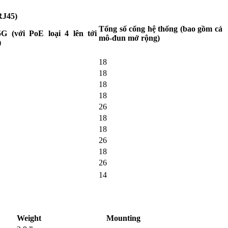
RJ45)
Tổng số cổng hệ thống (bao gồm cả
5G (với PoE loại 4 lên tới
mô-đun mở rộng)
)
18
18
18
18
26
18
18
26
18
26
14
Weight
Mounting