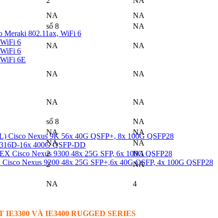
2
NA
NA
NA
số 8
NA
Meraki 802.11ax, WiFi 6
WiFi 6
NA
NA
WiFi 6
 WiFi 6E
NA
NA
NA
NA
số 8
NA
NA
NA
 Cisco Nexus 9K 56x 40G QSFP+, 8x 100G QSFP28
NA
NA
9316D-16x 400G QSFP-DD
X Cisco Nexus 9300 48x 25G SFP, 6x 100G QSFP28
2
NA
isco Nexus 9200 48x 25G SFP+,6x 40G QSFP, 4x 100G QSFP28
2
NA
NA
4
IE3300 VÀ IE3400 RUGGED SERIES