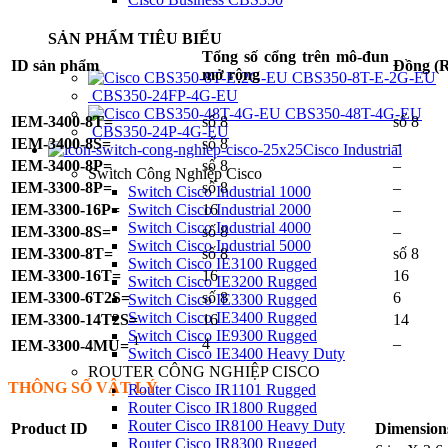
SẢN PHẨM TIÊU BIỂU
Tổng số cổng trên mô-đun
ID sản phẩm
Đồng (
mở rộng
CBS350-8T-E-2G-EU
CBS350-24FP-4G-EU
CBS350-48T-4G-EU
IEM-3400-8T=
số 8
số 8
CBS350-24P-4G-EU
IEM-3400-8S=
số 8
–
Cisco Industrial
IEM-3400-8P=
số 8
–
Switch Công Nghiệp Cisco
IEM-3300-8P=
số 8
–
Switch Cisco Industrial 1000
IEM-3300-16P=
16
–
Switch Cisco Industrial 2000
Switch Cisco Industrial 4000
IEM-3300-8S=
số 8
–
Switch Cisco Industrial 5000
IEM-3300-8T=
số 8
số 8
Switch Cisco IE3100 Rugged
IEM-3300-16T=
16
16
Switch Cisco IE3200 Rugged
IEM-3300-6T2S=
số 8
6
Switch Cisco IE3300 Rugged
Switch Cisco IE3400 Rugged
IEM-3300-14T2S=
16
14
Switch Cisco IE9300 Rugged
1
4
–
IEM-3300-4MU=
Switch Cisco IE3400 Heavy Duty
ROUTER CÔNG NGHIỆP CISCO
THÔNG SỐ VẬT LÝ
Router Cisco IR1101 Rugged
Router Cisco IR1800 Rugged
Router Cisco IR8100 Heavy Duty
Product ID
Dimension
Router Cisco IR8300 Rugged