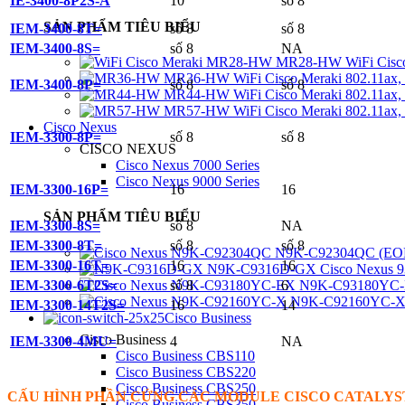
IE-3400-8P2S-A
10
số 8
SẢN PHẨM TIÊU BIỂU
IEM-3400-8T=
số 8
số 8
IEM-3400-8S=
số 8
NA
MR28-HW WiFi Cisco 
MR36-HW WiFi Cisco Meraki 802.11ax, 
IEM-3400-8P=
số 8
số 8
MR44-HW WiFi Cisco Meraki 802.11ax, 
MR57-HW WiFi Cisco Meraki 802.11ax,
Cisco Nexus
IEM-3300-8P=
số 8
số 8
CISCO NEXUS
Cisco Nexus 7000 Series
Cisco Nexus 9000 Series
IEM-3300-16P=
16
16
SẢN PHẨM TIÊU BIỂU
IEM-3300-8S=
số 8
NA
IEM-3300-8T=
số 8
số 8
N9K-C92304QC (EOL)
IEM-3300-16T=
16
16
N9K-C9316D-GX Cisco Nexus 
N9K-C93180YC-E
IEM-3300-6T2S=
số 8
6
N9K-C92160YC-X C
IEM-3300-14T2S=
16
14
Cisco Business
Cisco Business
IEM-3300-4MU=
4
NA
Cisco Business CBS110
Cisco Business CBS220
Cisco Business CBS250
CẤU HÌNH PHẦN CỨNG CÁC MODULE CISCO CATALYST 
Cisco Business CBS350