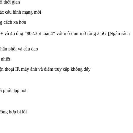
 thời gian
các cấu hình mạng mới
ng cách xa hơn
+ và 4 cổng “802.3bt loại 4” với mô-đun mở rộng 2.5G [Ngân sách
phân phối và cầu dao
 nhiệt
ện thoại IP, máy ảnh và điểm truy cập không dây
ối phức tạp hơn
ờng hợp bị lỗi