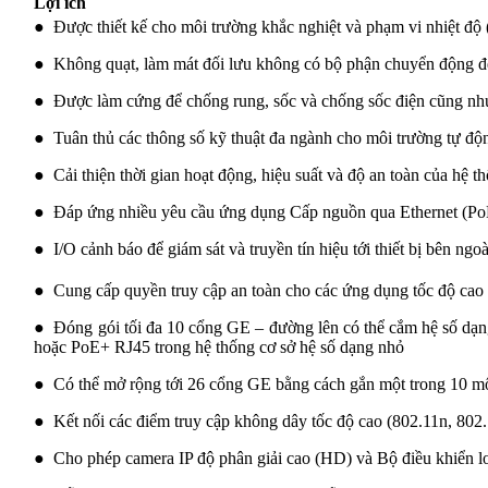
Lợi ích
● Được thiết kế cho môi trường khắc nghiệt và phạm vi nhiệt độ
● Không quạt, làm mát đối lưu không có bộ phận chuyển động đ
● Được làm cứng để chống rung, sốc và chống sốc điện cũng nh
● Tuân thủ các thông số kỹ thuật đa ngành cho môi trường tự độn
● Cải thiện thời gian hoạt động, hiệu suất và độ an toàn của hệ th
● Đáp ứng nhiều yêu cầu ứng dụng Cấp nguồn qua Ethernet (Po
● I/O cảnh báo để giám sát và truyền tín hiệu tới thiết bị bên ngoà
● Cung cấp quyền truy cập an toàn cho các ứng dụng tốc độ cao
● Đóng gói tối đa 10 cổng GE – đường lên có thể cắm hệ số dạ
hoặc PoE+ RJ45 trong hệ thống cơ sở hệ số dạng nhỏ
● Có thể mở rộng tới 26 cổng GE bằng cách gắn một trong 10 mô
● Kết nối các điểm truy cập không dây tốc độ cao (802.11n, 802.
● Cho phép camera IP độ phân giải cao (HD) và Bộ điều khiển lo