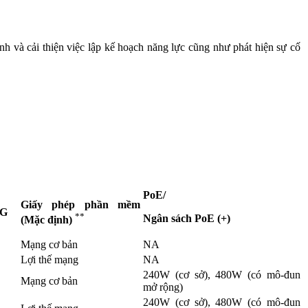
h và cải thiện việc lập kế hoạch năng lực cũng như phát hiện sự cố
PoE/
Giấy phép phần mềm
5G
**
Ngân sách PoE (+)
(Mặc định)
Mạng cơ bản
NA
Lợi thế mạng
NA
240W (cơ sở), 480W (có mô-đun
Mạng cơ bản
mở rộng)
240W (cơ sở), 480W (có mô-đun