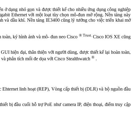
tiến ở dạng nhỏ gọn và được thiết kế cho nhiều ứng dụng công nghiệp
gabit Ethernet với một loạt tùy chọn mô-đun mở rộng. Nền tảng này
nh và dầu khí. Nền tảng IE3400 cũng lý tưởng cho việc triển khai mở
® Trust.
an toàn, ký hình ảnh và mô- đun neo Cisco
Cisco IOS XE cũng
I hiện đại, thân thiện với người dùng, được thiết kế lại hoàn toàn,
®
p và phân tích mối đe dọa với Cisco Stealthwatch
.
Ehternet linh hoạt (REP), Vòng cấp thiết bị (DLR) và bộ nguồn đầu
ết bị đầu cuối hỗ trợ PoE như camera IP, điện thoại, điểm truy cập