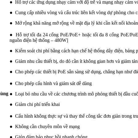
● Hỗ trợ các ứng dụng nhạy cảm với độ trễ và mạng nhạy cảm với
● Cung cấp nhiều vòng và cấu trúc liên kết vòng dự phòng cho 
● Mở rộng khả năng mở rộng về mặt địa lý khi cần kết nối khoả
● Hỗ trợ tối đa 24 cổng PoE/PoE+ hoặc tối đa 8 cổng PoE/PoE
nguồn điện hệ thống – 480W]
● Kiểm soát chi phí bằng cách hạn chế hệ thống dây điện, bảng 
● Giảm nhu cầu thiết bị, do đó cần ít không gian hơn và giảm tản
● Cho phép các thiết bị PoE sẵn sàng sử dụng, chẳng hạn như đi
● Cho phép cấu hình và giám sát dễ dàng
dùng
● Loại bỏ nhu cầu về các chương trình mô phỏng thiết bị đầu cu
● Giảm chi phí triển khai
● Cấu hình không thực sự và thay thế công tắc đơn giản trong trư
● Không cần chuyên môn về mạng
● Giúp đảm bảo phục hồi nhanh chóng