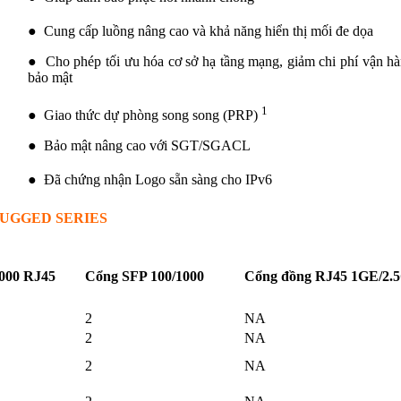
● Cung cấp luồng nâng cao và khả năng hiển thị mối đe dọa
● Cho phép tối ưu hóa cơ sở hạ tầng mạng, giảm chi phí vận hàn
bảo mật
1
● Giao thức dự phòng song song (PRP)
● Bảo mật nâng cao với SGT/SGACL
● Đã chứng nhận Logo sẵn sàng cho IPv6
RUGGED SERIES
1000 RJ45
Cổng SFP 100/1000
Cổng đồng RJ45 1GE/2.
2
NA
2
NA
2
NA