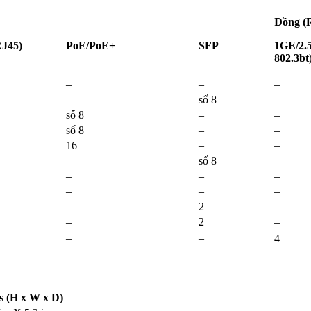
Đồng (
RJ45)
PoE/PoE+
SFP
1GE/2.
802.3bt
–
–
–
–
số 8
–
số 8
–
–
số 8
–
–
16
–
–
–
số 8
–
–
–
–
–
–
–
–
2
–
–
2
–
–
–
4
s (H x W x D)